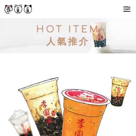
Skip
to
content
HOT ITEM
人氣推介