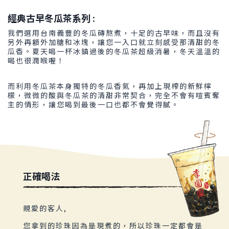
經典古早冬瓜茶系列 :
我們選用台南義豐的冬瓜磚熬煮，十足的古早味，而且沒有
另外再額外加糖和冰塊，讓您一入口就立刻感受那清甜的冬
瓜香。夏天喝一杯冰鎮過後的冬瓜茶超級消暑，冬天溫溫的
喝也很潤喉喔！
而利用冬瓜茶本身獨特的冬瓜香氣，再加上現榨的新鮮檸
檬，微微的酸與冬瓜茶的清甜非常契合，完全不會有喧賓奪
主的情形，讓您喝到最後一口也都不會覺得膩。
正確喝法
親愛的客人,
您拿到的珍珠因為是現煮的，所以珍珠一定都會是