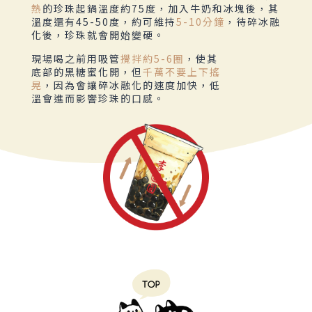
熱
的珍珠起鍋溫度約75度，加入牛奶和冰塊後，其
溫度還有45-50度，約可維持
5-10分鐘
，待碎冰融
化後，珍珠就會開始變硬。
現場喝之前用吸管
攪拌約5-6圈
，使其
底部的黑糖蜜化開，但
千萬不要上下搖
晃
，因為會讓碎冰融化的速度加快，低
溫會進而影響珍珠的口感。