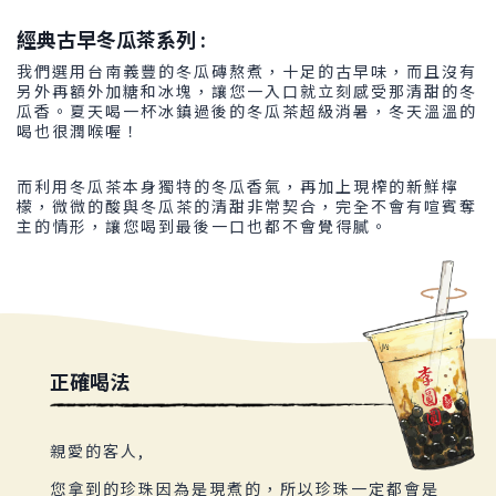
經典古早冬瓜茶系列 :
我們選用台南義豐的冬瓜磚熬煮，十足的古早味，而且沒有
另外再額外加糖和冰塊，讓您一入口就立刻感受那清甜的冬
瓜香。夏天喝一杯冰鎮過後的冬瓜茶超級消暑，冬天溫溫的
喝也很潤喉喔！
而利用冬瓜茶本身獨特的冬瓜香氣，再加上現榨的新鮮檸
檬，微微的酸與冬瓜茶的清甜非常契合，完全不會有喧賓奪
主的情形，讓您喝到最後一口也都不會覺得膩。
正確喝法
親愛的客人,
您拿到的珍珠因為是現煮的，所以珍珠一定都會是