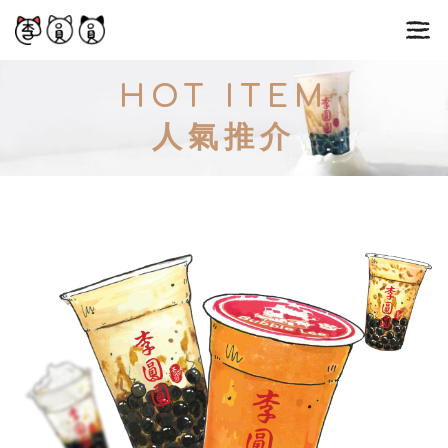
Skip
to
content
HOT ITEM
人氣推介