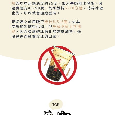
熱
的珍珠起鍋溫度約75度，加入牛奶和冰塊後，其
溫度還有45-50度，約可維持
5-10分鐘
，待碎冰融
化後，珍珠就會開始變硬。
現場喝之前用吸管
攪拌約5-6圈
，使其
底部的黑糖蜜化開，但
千萬不要上下搖
晃
，因為會讓碎冰融化的速度加快，低
溫會進而影響珍珠的口感。